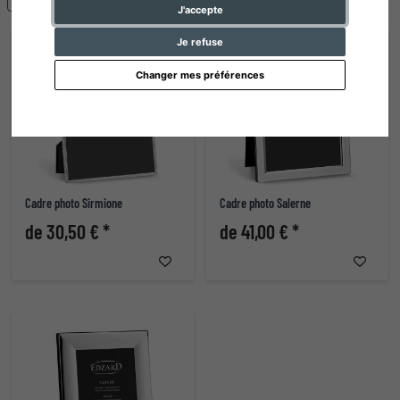
J'accepte
Je refuse
Changer mes préférences
Cadre photo Sirmione
Cadre photo Salerne
de 30,50 € *
de 41,00 € *