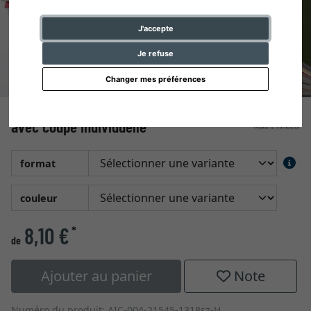
J'accepte
Je refuse
Changer mes préférences
1,6 mm WhiteCore passe-partout
avec coupe individuelle
format
couleur
8,10 €
*
de
Ajouter au panier
Note
Numéro du produit: AIC-004-21545-1318sz-H