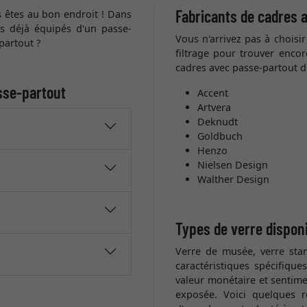
Fabricants de cadres 
 êtes au bon endroit ! Dans
es déjà équipés d'un passe-
Vous n'arrivez pas à choisir
partout ?
filtrage pour trouver enco
cadres avec passe-partout de
sse-partout
Accent
Artvera
Deknudt
Goldbuch
Henzo
Nielsen Design
Walther Design
Types de verre dispon
Verre de musée, verre sta
caractéristiques spécifique
valeur monétaire et sentimen
exposée. Voici quelques 