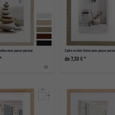
pollon avec passe-partout
Cadre en bois Home avec passe-parto
*
de 7,30 € *