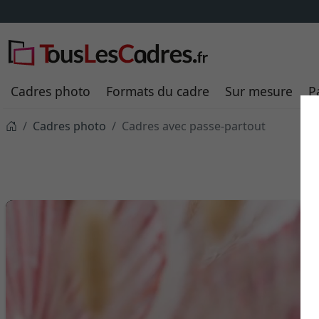
Cadres photo
Formats du cadre
Sur mesure
P
Cadres photo
Cadres avec passe-partout