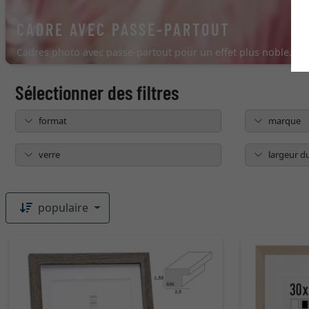
CADRE AVEC PASSE-PARTOUT
Cadres photo avec passe-partout pour un effet plus noble.
format
marque
verre
largeur du
populaire