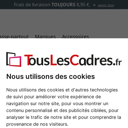
✓
500 000 articles au choix
asse-partout
Marques
Accessoires
Cadres avec passe-partout
Cadres photo avec passe-partout pour un effet plus noble.
Nous utilisons des cookies
Nous utilisons des cookies et d'autres technologies
de suivi pour améliorer votre expérience de
navigation sur notre site, pour vous montrer un
contenu personnalisé et des publicités ciblées, pour
analyser le trafic de notre site et pour comprendre la
provenance de nos visiteurs.