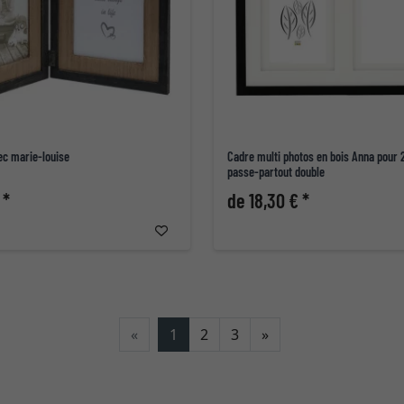
ec marie-louise
Cadre multi photos en bois Anna pour
passe-partout double
 *
de 18,30 € *
Continuer
«
1
2
3
»