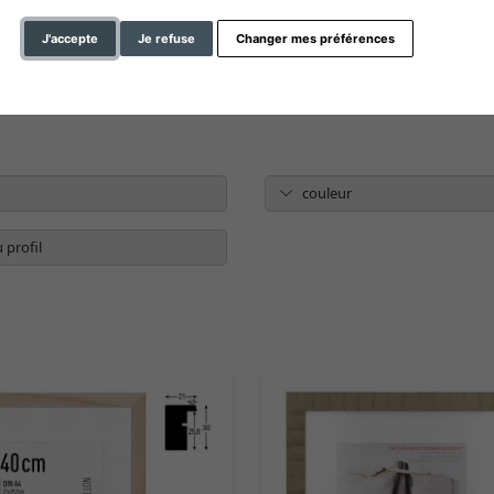
J'accepte
Je refuse
Changer mes préférences
couleur
 profil