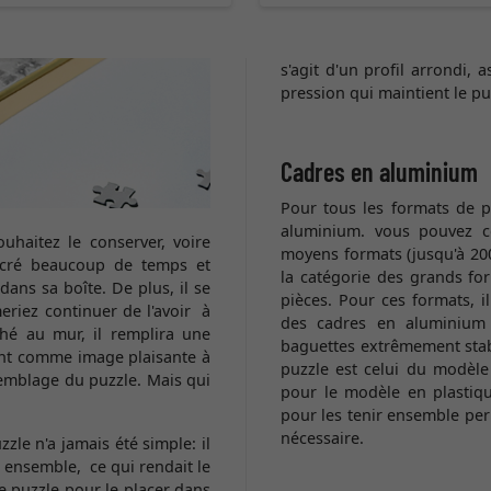
s'agit d'un profil arrondi,
pression qui maintient le pu
Cadres en aluminium
Pour tous les formats de p
aluminium. vous pouvez c
haitez le conserver, voire
moyens formats (jusqu'à 20
sacré beaucoup de temps et
la catégorie des grands for
ans sa boîte. De plus, il se
pièces. Pour ces formats, i
eriez continuer de l'avoir à
des cadres en aluminium 
hé au mur, il remplira une
baguettes extrêmement stabl
ent comme image plaisante à
puzzle est celui du modèl
semblage du puzzle. Mais qui
pour le modèle en plastiq
pour les tenir ensemble per
nécessaire.
zle n'a jamais été simple: il
x ensemble, ce qui rendait le
 le puzzle pour le placer dans