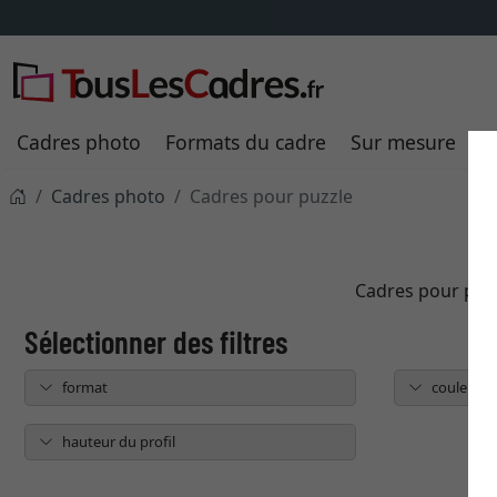
Cadres photo
Formats du cadre
Sur mesure
P
Cadres photo
Cadres pour puzzle
Cadres pour puzz
format
couleur
hauteur du profil