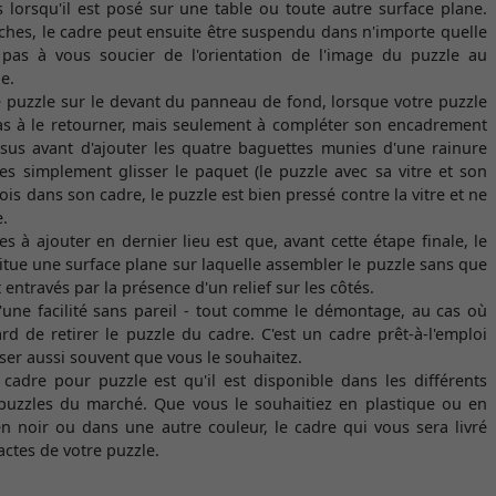
lorsqu'il est posé sur une table ou toute autre surface plane.
aches, le cadre peut ensuite être suspendu dans n'importe quelle
z pas à vous soucier de l'orientation de l'image du puzzle au
e.
puzzle sur le devant du panneau de fond, lorsque votre puzzle
pas à le retourner, mais seulement à compléter son encadrement
sus avant d'ajouter les quatre baguettes munies d'une rainure
tes simplement glisser le paquet (le puzzle avec sa vitre et son
is dans son cadre, le puzzle est bien pressé contre la vitre et ne
e.
s à ajouter en dernier lieu est que, avant cette étape finale, le
tue une surface plane sur laquelle assembler le puzzle sans que
ntravés par la présence d'un relief sur les côtés.
'une facilité sans pareil - tout comme le démontage, au cas où
rd de retirer le puzzle du cadre. C'est un cadre prêt-à-l'emploi
ser aussi souvent que vous le souhaitez.
adre pour puzzle est qu'il est disponible dans les différents
puzzles du marché. Que vous le souhaitiez en plastique ou en
n noir ou dans une autre couleur, le cadre qui vous sera livré
ctes de votre puzzle.