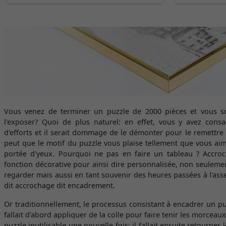
Vous venez de terminer un puzzle de 2000 pièces et vous sou
l'exposer? Quoi de plus naturel: en effet, vous y avez con
d'efforts et il serait dommage de le démonter pour le remettre d
peut que le motif du puzzle vous plaise tellement que vous aim
portée d'yeux. Pourquoi ne pas en faire un tableau ? Accroc
fonction décorative pour ainsi dire personnalisée, non seulem
regarder mais aussi en tant souvenir des heures passées à l'as
dit accrochage dit encadrement.
Or traditionnellement, le processus consistant à encadrer un puz
fallait d'abord appliquer de la colle pour faire tenir les morceau
puzzle inutilisable une nouvelle fois; il fallait ensuite retourner