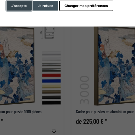
J'accepte
Je refuse
Changer mes préférences
ium pour puzzle 1000 pièces
Cadre pour puzzles en aluminium pour
 *
de 225,00 € *