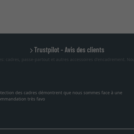
Trustpilot - Avis des clients
es: cadres, passe-partout et autres accessoires d'encadrement. Nou
uis tombée sur ce site. Le choix et la qualité sont au rendez
 temps. J'espère revenir pour une autre commande. Merci.