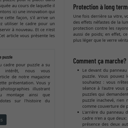
Protection à long ter
isquée au cours de laquelle il
entons ici une innovation qui
Une fois derrière sa vitre, 
De cette façon, s'il arrive un
des effets néfastes de la lu
z utiliser le cadre pour un
protection contre les rayons
servir à nouveau. Et ce n'est
aussi de poids; en effet, c
t article vous présente les
plus léger que le verre vérita
e puzzle
Comment ça marche?
du cadre pour puzzle a su
Le devant du panneau d
re intérêt, nous vous
puzzle. Vous pouvez l
article de notre magazine
souhaitez : vous n'ête
ette présentation. Vous y
séance à l'autre vous 
photographies illustrant
puzzles qui demandent 
du montage ainsi que
puzzle inachevé, rien 
dotes sur l'histoire du
comme couverture de p
L'arrière du panneau 
cadre n'en a que deux: 
us
présence des deux autr