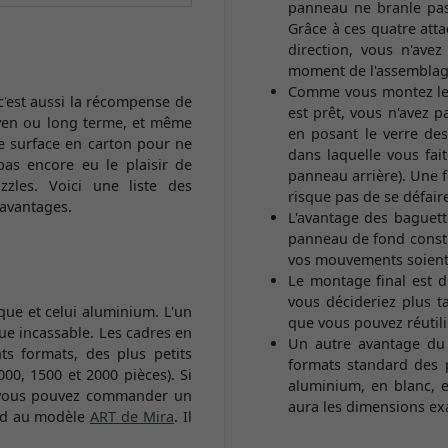
panneau ne branle pas 
Grâce à ces quatre att
direction, vous n'ave
moment de l'assemblag
Comme vous montez le 
c'est aussi la récompense de
est prêt, vous n'avez 
oyen ou long terme, et même
en posant le verre des
ne surface en carton pour ne
dans laquelle vous fai
pas encore eu le plaisir de
panneau arrière). Une fo
zles. Voici une liste des
risque pas de se défair
 avantages.
L'avantage des baguette
panneau de fond consti
vos mouvements soient e
Le montage final est d
vous décideriez plus ta
ique et celui aluminium. L'un
que vous pouvez réutili
ue incassable. Les cadres en
Un autre avantage du c
ts formats, des plus petits
formats standard des 
0, 1500 et 2000 pièces). Si
aluminium, en blanc, e
, vous pouvez commander un
aura les dimensions exa
ond au modèle
ART de Mira
. Il