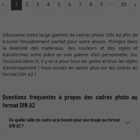
...
C
«
1
2
3
4
5
6
7
8
9
33
»
Découvrez notre large gamme de cadres photo DIN A2 afin de
trouver l’encadrement parfait pour votre œuvre. Plongez dans
la diversité des matériaux, des couleurs et des styles et
transformez votre pièce en une galerie d’art personnelle. Sur
TousLesCadres.fr, il y en a pour tous les goûts et tous les styles
d’aménagement ! Vous voulez en savoir plus sur les cadres au
format DIN A2 ?
Questions fréquentes à propos des cadres photo au
format DIN A2
De quelle taille de cadre ai-je besoin pour une image au format
DIN A2 ?