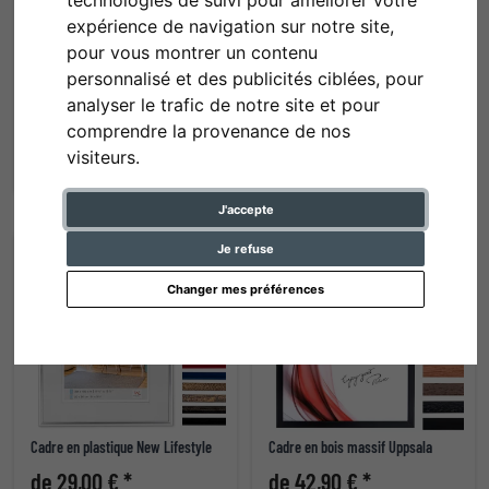
technologies de suivi pour améliorer votre
expérience de navigation sur notre site,
pour vous montrer un contenu
personnalisé et des publicités ciblées, pour
Cadre en bois Quadrum
Cadre en aluminium Econ plat
analyser le trafic de notre site et pour
de 68,95 € *
de 42,60 € *
comprendre la provenance de nos
visiteurs.
J'accepte
Je refuse
recommandation
Changer mes préférences
Cadre en plastique New Lifestyle
Cadre en bois massif Uppsala
de 29,00 € *
de 42,90 € *