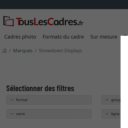
Cadres photo
Formats du cadre
Sur mesure
P
Marques
Showdown Displays
format
groupe de
verre
ligne de 