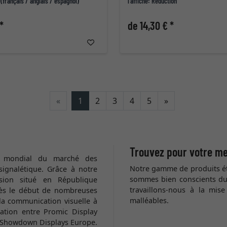
 (français / anglais / espagnol)
l'affiche: Réduction
*
de 14,30 € *
Continuer
«
1
2
3
4
5
»
Trouvez pour votre me
r mondial du marché des
Notre gamme de produits étan
signalétique. Grâce à notre
sommes bien conscients du c
sion situé en République
travaillons-nous à la mise
ès le début de nombreuses
malléables.
 la communication visuelle à
ication entre Promic Display
e Showdown Displays Europe.