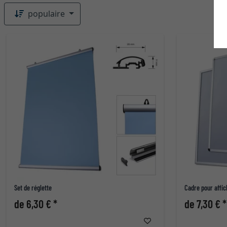
populaire
Set de réglette
Cadre pour affi
de 6,30 € *
de 7,30 € *