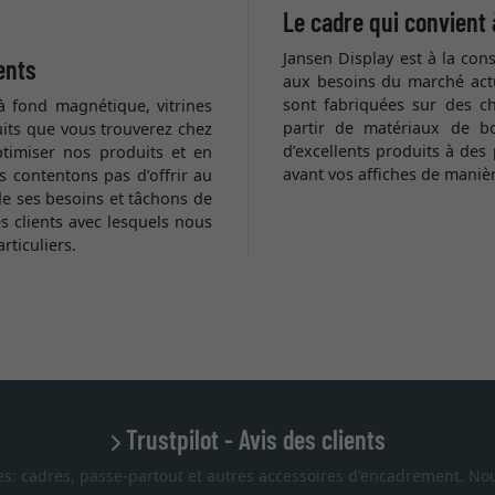
Le cadre qui convient 
Jansen Display est à la co
ents
aux besoins du marché actu
sont fabriquées sur des c
 à fond magnétique, vitrines
partir de matériaux de bo
uits que vous trouverez chez
d’excellents produits à des
timiser nos produits et en
avant vos affiches de manière
 contentons pas d’offrir au
de ses besoins et tâchons de
es clients avec lesquels nous
rticuliers.
Trustpilot - Avis des clients
es: cadres, passe-partout et autres accessoires d'encadrement. Nou