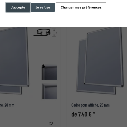
J'accepte
Je refuse
Changer mes préférences
che, 20 mm
Cadre pour affiche, 25 mm
de 7,40 € *