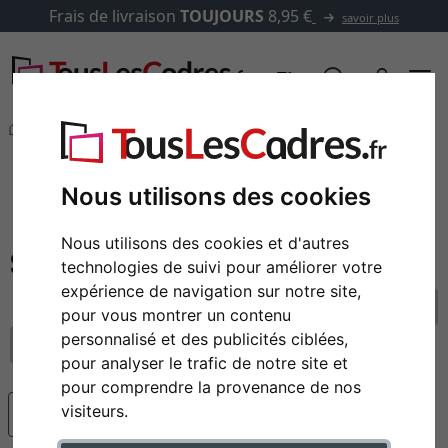
Frais de livraison
TOUJOURS
8,95 €
savoir plus
Marques
Showdown Displays
filtre: ligne de produits: panneaux
Showdown Displays
Nous utilisons des cookies
Cadres de la marque Showdown Displays
Nous utilisons des cookies et d'autres
technologies de suivi pour améliorer votre
expérience de navigation sur notre site,
réinitialiser tous les filtres
pour vous montrer un contenu
personnalisé et des publicités ciblées,
ligne de produits: panneaux
pour analyser le trafic de notre site et
pour comprendre la provenance de nos
visiteurs.
populaire