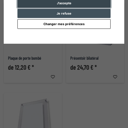
J'accepte
Je refuse
Changer mes préférences
Plaque de porte bombé
Présentoir bilatéral
de 12,20 € *
de 24,70 € *