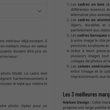
Les
cadres en bois
séd
différentes essences d
alternative plus avanta
Les
cadres en alumin
légers, durables et 
parfaitement aux styl
Les
cadres baroques
a
à votre image le rôle 
t intérieur déjà existant. Il
peintures acryliques et 
t en mettant mieux en valeur
Grâce à leurs passe-p
uivants doivent être pris en
plusieurs images tout
armonieux :
collages de photos et l
Les
caisses américain
entre l’image et le ca
s photo 60x80. Le cadre doit
impressionnants aux loft
intégrant harmonieusement à
isissez le style qui mettra le
Les 3 meilleures marq
Nielsen Design
: Cette mar
 cadre photo. Optez pour un
propose une large palette d