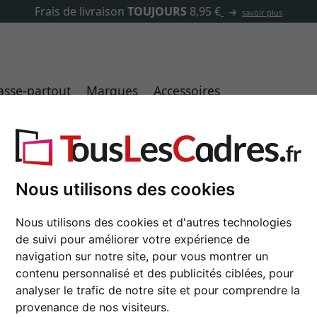
✓
500 000 articles au choix
asse-partout
Marques
Accessoires
Acheter des cadres photo 60x80 en ligne
Cadres de dimensions 60x80 cm
Nous utilisons des cookies
Nous utilisons des cookies et d'autres technologies
de suivi pour améliorer votre expérience de
type de cadre
navigation sur notre site, pour vous montrer un
contenu personnalisé et des publicités ciblées, pour
 profil
arrière avec présentoir
analyser le trafic de notre site et pour comprendre la
provenance de nos visiteurs.