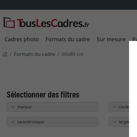
Cadres photo
Formats du cadre
Sur mesure
P
Formats du cadre
60x80 cm
marque
couleur
caractéristique
largeur du