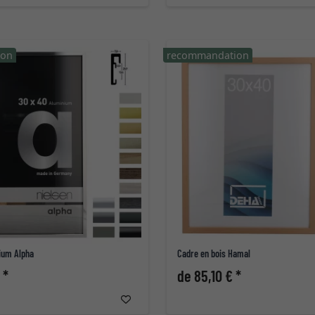
ion
recommandation
ium Alpha
Cadre en bois Hamal
 *
de 85,10 € *