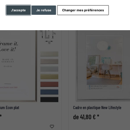
J'accepte
Je refuse
Changer mes préférences
ium Econ plat
Cadre en plastique New Lifestyle
*
de 41,80 € *