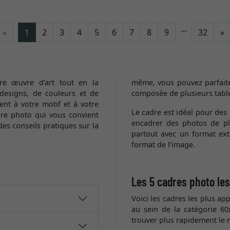
...
C
«
1
2
3
4
5
6
7
8
9
32
»
e œuvre d’art tout en la
même, vous pouvez parfait
 designs, de couleurs et de
composée de plusieurs tabl
nt à votre motif et à votre
Le cadre est idéal pour des
dre photo qui vous convient
encadrer des photos de p
es conseils pratiques sur la
partout avec un format ex
format de l’image.
Les 5 cadres photo le
Voici les cadres les plus app
au sein de la catégorie 60
trouver plus rapidement le 