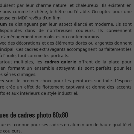
uisent par leur charme naturel et chaleureux. Ils existent en
e bois comme le chêne, le hêtre ou l’érable. Ou optez pour une
geuse en MDF revêtu d’un film.
ium
se distinguent par leur aspect élancé et moderne. Ils sont
disponibles dans de nombreuses couleurs. Ils conviennent
es d’aménagement minimalistes ou contemporains.
vec des décorations et des éléments dorés ou argentés donnent
principal. Ces cadres extravagants accompagnent parfaitement les
à l’huile, tout comme les portraits.
artout multiples, les
cadres galerie
offrent de la place pour
 en formant un ensemble attrayant. Ils sont parfaits pour les
es séries d’images.
es
sont le premier choix pour les peintures sur toile. L’espace
dre crée un effet de flottement captivant et donne des accents
s et aux intérieurs de style industriel.
ues de cadres photo 60x80
que est connue pour ses cadres en aluminium de haute qualité et
e couleurs.