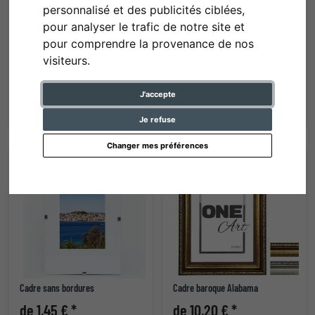
personnalisé et des publicités ciblées,
pour analyser le trafic de notre site et
pour comprendre la provenance de nos
visiteurs.
Cadre en bois Hekla (MDF)
Cadre en aluminium Amelia
de 4,20 € *
de 6,20 € *
J'accepte
Je refuse
Changer mes préférences
Cadre sans bordures
Cadre baroque Alabama
de 1,45 € *
de 10,20 € *