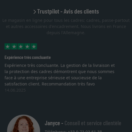
Trustpilot - Avis des clients
Le magasin en ligne pour tous les cadres: cadres, passe-partout
et autres accessoires d'encadrement. Nous livrons en France
depuis l'Allemagne.
Excellent
Je recherchais un cadre sur mesure pour une
lithographie, je suis tombée sur ce site. Le choix et la
qualité sont au rendez vous. Emballage professionnel,
service et livraison dans les temps. J'espère revenir pour
une autre commande. Merci.
27.05.2025
Janyce -
Conseil et service clientèle
Téléphone: +33 9 73 03 61 38