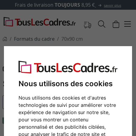
OUJOURS
8,95 €
✓
500 000 a
savoir plus
Formats du cadre
70x90 cm
70x90 cm
Cadres de dimensions 70x90 cm
Cadres 70 x 90 cm
Nous utilisons des cookies
Nous utilisons des cookies et d'autres
populaire
technologies de suivi pour améliorer votre
expérience de navigation sur notre site,
pour vous montrer un contenu
recommandation
recommandation
personnalisé et des publicités ciblées,
pour analyser le trafic de notre site et