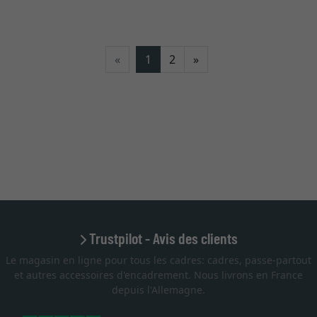
Continuer
«
1
2
»
Trustpilot - Avis des clients
Le magasin en ligne pour tous les cadres: cadres, passe-partout
et autres accessoires d'encadrement. Nous livrons en France
depuis l'Allemagne.