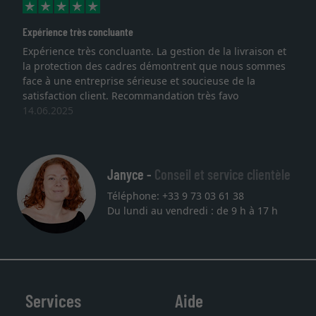
Excellent
te. La gestion de la livraison et
Je recherchais un cadre s
es démontrent que nous sommes
lithographie, je suis tombée
rieuse et soucieuse de la
qualité sont au rendez vo
ommandation très favo
service et livraison dans l
une autre commande. Mer
27.05.2025
Janyce -
Conseil et service clientèle
Téléphone: +33 9 73 03 61 38
Du lundi au vendredi : de 9 h à 17 h
Services
Aide