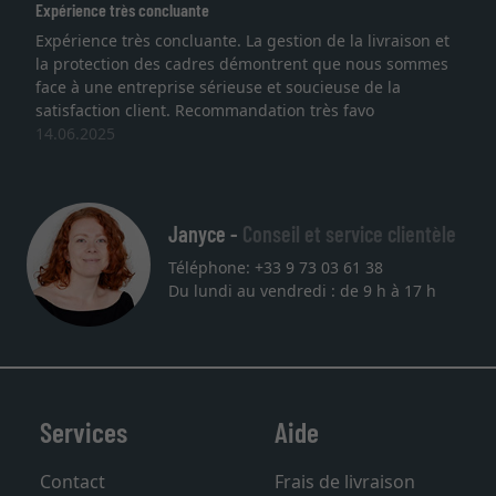
s concluante
Excellent
ès concluante. La gestion de la livraison et
Je recherchais
on des cadres démontrent que nous sommes
lithographie, j
ntreprise sérieuse et soucieuse de la
qualité sont a
 client. Recommandation très favo
service et livr
une autre com
27.05.2025
Janyce -
Conseil et service clientèle
Téléphone: +33 9 73 03 61 38
Du lundi au vendredi : de 9 h à 17 h
Services
Aide