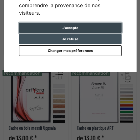
comprendre la provenance de nos
visiteurs.
Cadre en aluminium Econ plat
Cadre en plastique New Lifestyle
J'accepte
de 23,00 € *
de 7,30 € *
Je refuse
Changer mes préférences
recommandation
recommandation
Cadre en bois massif Uppsala
Cadre en plastique ART
de 13,00 € *
de 13,10 € *