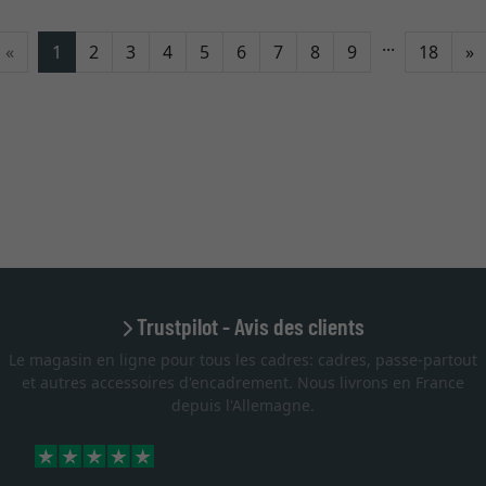
...
C
«
1
2
3
4
5
6
7
8
9
18
»
Trustpilot - Avis des clients
Le magasin en ligne pour tous les cadres: cadres, passe-partout
et autres accessoires d'encadrement. Nous livrons en France
depuis l'Allemagne.