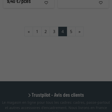
9,40 €/pces
Retour
Continuer
«
1
2
3
4
5
»
Trustpilot - Avis des clients
Le magasin en ligne pour tous les cadres: cadres, passe-partout
et autres accessoires d'encadrement. Nous livrons en France