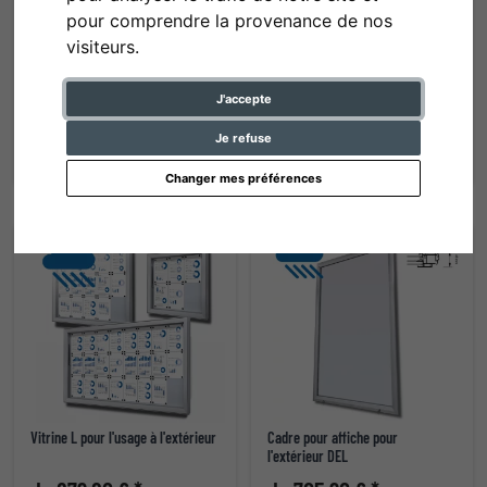
pour comprendre la provenance de nos
visiteurs.
Windtalker Excel avec embase
Vitrine pour l'usage à l'extérieur
DEL
J'accepte
de 450,40 € *
de 504,40 € *
Je refuse
Changer mes préférences
Vitrine L pour l'usage à l'extérieur
Cadre pour affiche pour
l'extérieur DEL