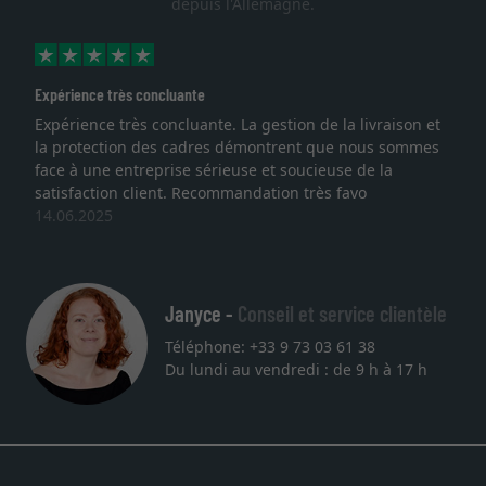
depuis l'Allemagne.
s concluante
Excellent
ès concluante. La gestion de la livraison et
Je recherchais
on des cadres démontrent que nous sommes
lithographie, j
ntreprise sérieuse et soucieuse de la
qualité sont a
 client. Recommandation très favo
service et livr
une autre com
27.05.2025
Janyce -
Conseil et service clientèle
Téléphone: +33 9 73 03 61 38
Du lundi au vendredi : de 9 h à 17 h