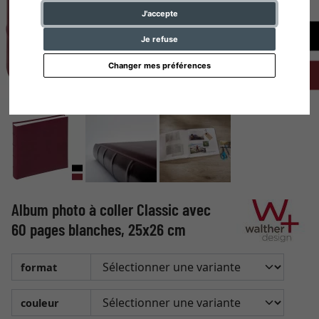
J'accepte
Je refuse
Changer mes préférences
Album photo à coller Classic avec
60 pages blanches, 25x26 cm
format
couleur