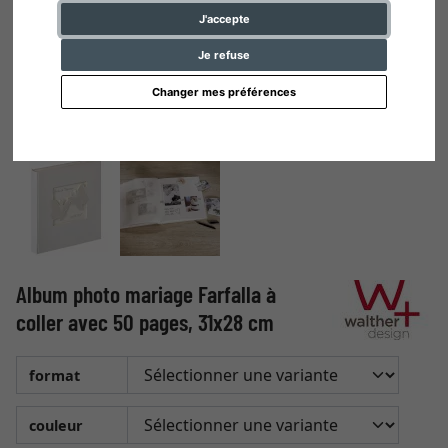
J'accepte
Je refuse
Changer mes préférences
Album photo mariage Farfalla à
coller avec 50 pages, 31x28 cm
format
couleur