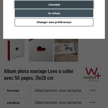
J'accepte
Je refuse
Changer mes préférences
Album photo mariage Love à coller
avec 50 pages, 31x28 cm
format
couleur