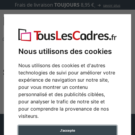
Frais de livraison
TOUJOURS
8,95 €
savoir plus
Marques
ArtiTeq
ArtiTeq
Nous utilisons des cookies
Cimaises de la marque ArtiTeq
Nous utilisons des cookies et d'autres
technologies de suivi pour améliorer votre
expérience de navigation sur notre site,
pour vous montrer un contenu
personnalisé et des publicités ciblées,
pour analyser le trafic de notre site et
pour comprendre la provenance de nos
visiteurs.
Trustpilot - Avis des clients
J'accepte