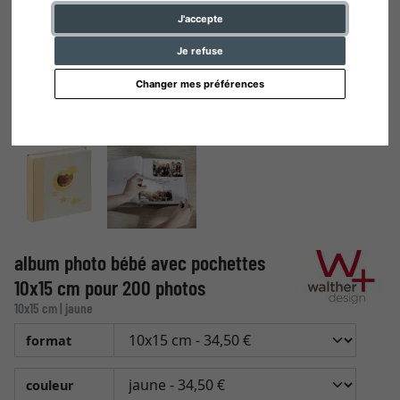
J'accepte
Je refuse
Changer mes préférences
album photo bébé avec pochettes
10x15 cm pour 200 photos
10x15 cm | jaune
format
couleur