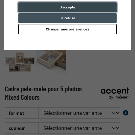
J'accepte
Je refuse
Changer mes préférences
Cadre pêle-mêle pour 5 photos
Mixed Colours
format
couleur