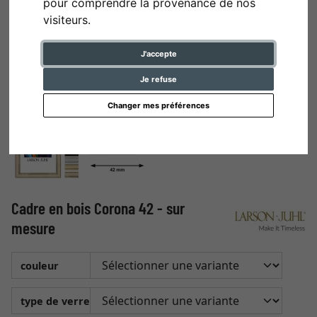
pour comprendre la provenance de nos
visiteurs.
J'accepte
Je refuse
Changer mes préférences
Cadre en bois Corona 42 - sur
mesure
couleur
type de verre