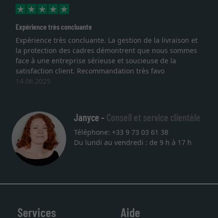
xpérience très concluante
Exce
xpérience très concluante. La gestion de la livraison et
Je 
a protection des cadres démontrent que nous sommes
lith
ace à une entreprise sérieuse et soucieuse de la
qual
atisfaction client. Recommandation très favo
serv
4.06.2025
une
27.
Janyce -
Conseil et service clientèle
Téléphone: +33 9 73 03 61 38
Du lundi au vendredi : de 9 h à 17 h