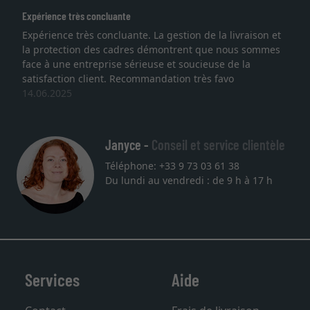
ence très concluante
Excellent
ience très concluante. La gestion de la livraison et
Je rech
otection des cadres démontrent que nous sommes
lithogra
à une entreprise sérieuse et soucieuse de la
qualité
faction client. Recommandation très favo
service 
.2025
une aut
27.05.2
Janyce -
Conseil et service clientèle
Téléphone: +33 9 73 03 61 38
Du lundi au vendredi : de 9 h à 17 h
Services
Aide