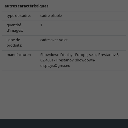
autres caractéristiques
type de cadre:
cadre pliable
quantité
1
d'images:
ligne de
cadre avec volet
produits:
manufacturer:
Showdown Displays Europe, s.r.o., Prestanov 5,
CZ 40317 Prestanov,
showdown-
displays@gmx.eu