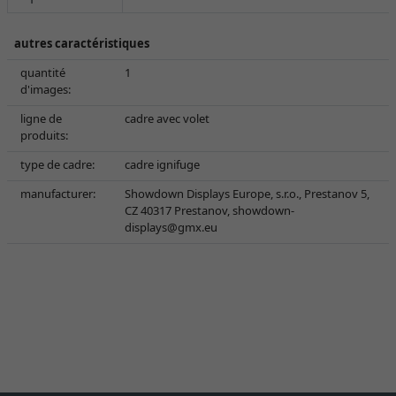
autres caractéristiques
quantité
1
d'images:
ligne de
cadre avec volet
produits:
type de cadre:
cadre ignifuge
manufacturer:
Showdown Displays Europe, s.r.o., Prestanov 5,
CZ 40317 Prestanov,
showdown-
displays@gmx.eu