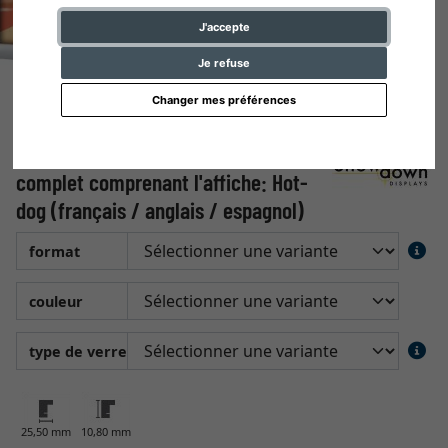
J'accepte
Je refuse
Changer mes préférences
Cadre pour affiche, 25 mm, Set
complet comprenant l'affiche: Hot-
dog (français / anglais / espagnol)
format
couleur
type de verre
25,50 mm
10,80 mm