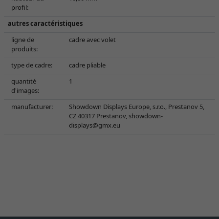
profil:
autres caractéristiques
ligne de
cadre avec volet
produits:
type de cadre:
cadre pliable
quantité
1
d'images:
manufacturer:
Showdown Displays Europe, s.r.o., Prestanov 5,
CZ 40317 Prestanov,
showdown-
displays@gmx.eu