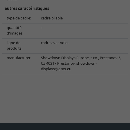
autres caractéristiques
type de cadre:
cadre pliable
quantité
1
d'images:
ligne de
cadre avec volet
produits:
manufacturer:
Showdown Displays Europe, s.r.o., Prestanov 5,
CZ 40317 Prestanov,
showdown-
displays@gmx.eu