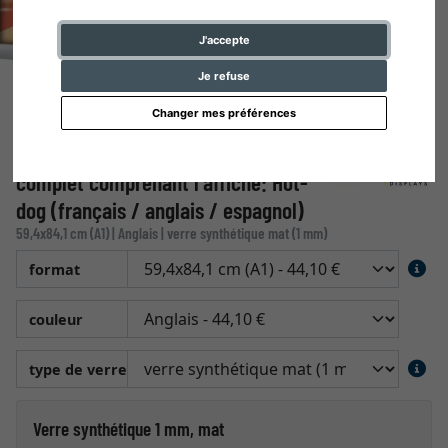
J'accepte
Je refuse
Changer mes préférences
Cadre pour affiche, 25 mm, Set
complet comprenant l'affiche: Hot-
dog (français / anglais / espagnol)
59,4x84,1 cm (A1) | Anglais | verre synthétique mat (1 mm)
format
couleur
type de verre
Verre synthétique 1 mm, mat