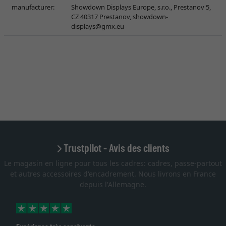
manufacturer:
Showdown Displays Europe, s.r.o., Prestanov 5,
CZ 40317 Prestanov,
showdown-
displays@gmx.eu
Trustpilot - Avis des clients
Le magasin en ligne pour tous les cadres: cadres, passe-partout
et autres accessoires d'encadrement. Nous livrons en France
depuis l'Allemagne.