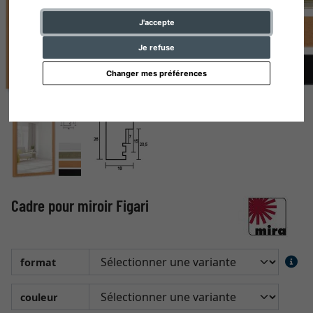
J'accepte
Je refuse
Changer mes préférences
Cadre pour miroir Figari
format
couleur