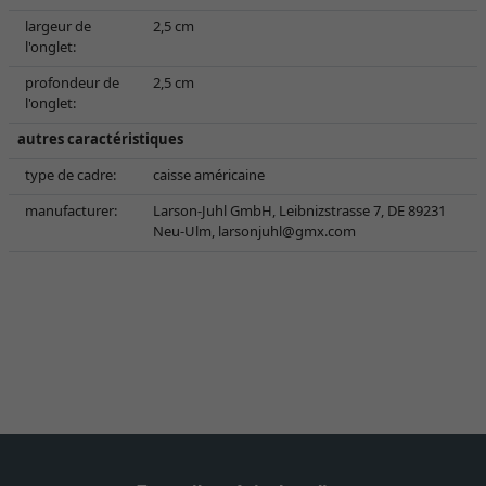
largeur de
2,5 cm
l'onglet:
profondeur de
2,5 cm
l'onglet:
autres caractéristiques
type de cadre:
caisse américaine
manufacturer:
Larson-Juhl GmbH, Leibnizstrasse 7, DE 89231
Neu-Ulm,
larsonjuhl@gmx.com