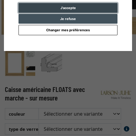
J'accepte
Je refuse
Changer mes préférences
Caisse américaine FLOATS avec
marche - sur mesure
couleur
type de verre