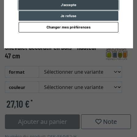
J'accepte
Je refuse
Changer mes préférences
Chevalet décoratif en bois - hauteur
47 cm
format
couleur
27,10 €
*
Ajouter au panier
Note
Numéro du produit: DEK-S64VE2-H