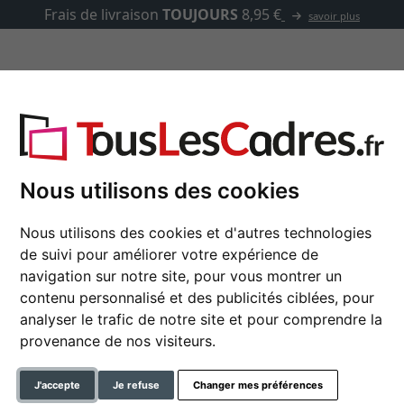
Frais de livraison
TOUJOURS
8,95 €
savoir plus
asse-partout
Marques
Accessoires
 MDF avec accroches
Nous utilisons des cookies
Nous utilisons des cookies et d'autres technologies
Dos de cadre en MDF
de suivi pour améliorer votre expérience de
navigation sur notre site, pour vous montrer un
contenu personnalisé et des publicités ciblées, pour
analyser le trafic de notre site et pour comprendre la
format
provenance de nos visiteurs.
J'accepte
Je refuse
Changer mes préférences
2,50 mm