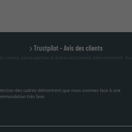
Trustpilot - Avis des clients
es: cadres, passe-partout et autres accessoires d'encadrement. Nou
 protection des cadres démontrent que nous sommes face à une
ecommandation très favo