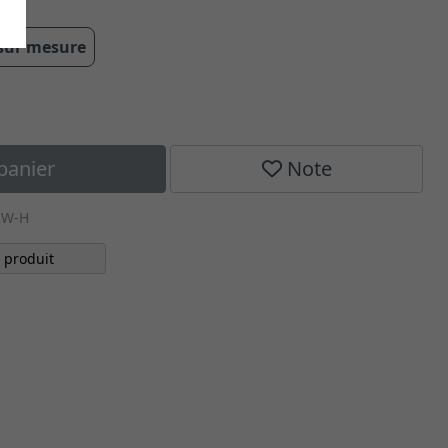
 sur mesure
panier
Note
RW-H
 produit