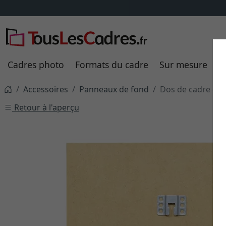
Cadres photo
Formats du cadre
Sur mesure
P
Accessoires
Panneaux de fond
Dos de cadre en
Retour à l'aperçu