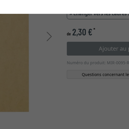
» changer vers les cadres
2,30 €
*
de
Continuer
Ajouter au 
Numéro du produit: MIR-0095-
Questions concernant le