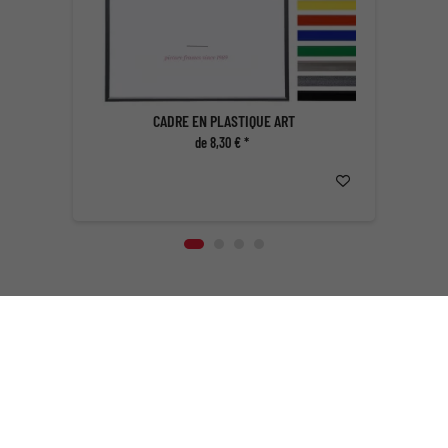
CADRE EN PLASTIQUE ART
de 8,30 € *
Des cadres à foison
Vous trouverez dans ce magasin des cadres en tout genre dans une
fourchette de prix allant du petit-budget au haut-de-gamme. Que vous
soyez à la recherche d'un
cadre simple
, de bon aloi à un
prix
abordable
, d'un
cadre de fantaisie à petit prix
ou bien d’un
cadre de
qualité supérieure
, il est peu probable que vous ne trouviez pas chez
nous ce qu’il vous faut. Bois, aluminium, plastique; style classique ou