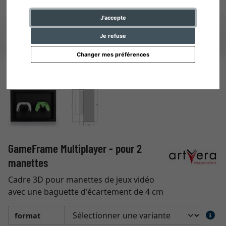
J'accepte
Je refuse
Changer mes préférences
GameFrame Multiplayer - pour 2
manettes
Cadre 3D pour manettes de jeux vidéo
avec une baguette d'écartement de 4 cm
format