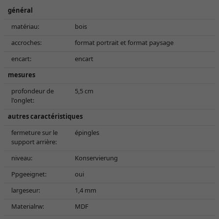
général
matériau:
bois
accroches:
format portrait et format paysage
encart:
encart
mesures
profondeur de
5,5 cm
l'onglet:
autres caractéristiques
fermeture sur le
épingles
support arrière:
niveau:
Konservierung
Ppgeeignet:
oui
largeseur:
1,4 mm
Materialrw:
MDF