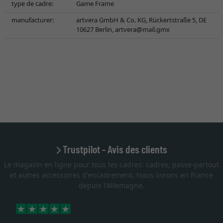
type de cadre:
Game Frame
manufacturer:
artvera GmbH & Co. KG, Rückertstraße 5, DE
10627 Berlin,
artvera@mail.gmx
Trustpilot - Avis des clients
Le magasin en ligne pour tous les cadres: cadres, passe-partout
et autres accessoires d'encadrement. Nous livrons en France
depuis l'Allemagne.