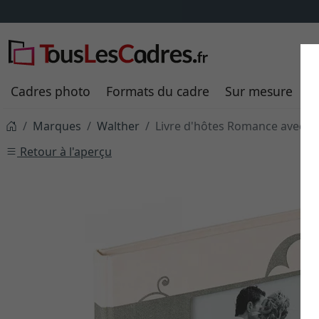
Cadres photo
Formats du cadre
Sur mesure
P
Marques
Walther
Livre d'hôtes Romance avec 7
Retour à l'aperçu