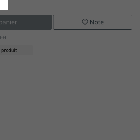
panier
Note
4-H
 produit