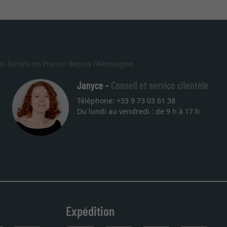
s livrons en France depuis l'Allemagne.
Janyce -
Conseil et service clientèle
Téléphone: +33 9 73 03 61 38
Du lundi au vendredi : de 9 h à 17 h
Expédition