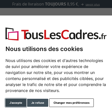
Frais de livraison
TOUJOURS
8,95 €
savoir plus
asse-partout
Marques
Accessoires
2 pages 23x25 cm
Nous utilisons des cookies
Nous utilisons des cookies et d'autres technologies
de suivi pour améliorer votre expérience de
Livre d'hôtes Roman
navigation sur notre site, pour vous montrer un
contenu personnalisé et des publicités ciblées, pour
analyser le trafic de notre site et pour comprendre la
format
provenance de nos visiteurs.
couleur
J'accepte
Je refuse
Changer mes préférences