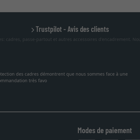
Trustpilot - Avis des clients
es: cadres, passe-partout et autres accessoires d'encadrement. Nou
 protection des cadres démontrent que nous sommes face à une
ecommandation très favo
Modes de paiement