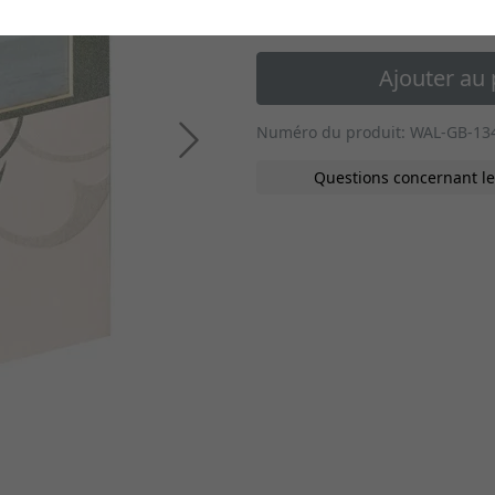
30,30 €
*
Ajouter au 
Numéro du produit: WAL-GB-13
Continuer
Questions concernant le