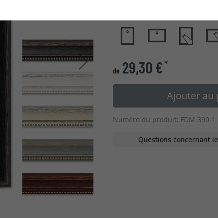
type de verre
Continuer
29,30 €
*
de
Ajouter au 
Numéro du produit: FDM-390-1
Questions concernant le