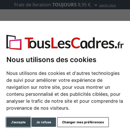
Frais de livraison
TOUJOURS
8,95 €
savoir plus
asse-partout
Marques
Accessoires
Nous utilisons des cookies
Nous utilisons des cookies et d'autres technologies
Miroir mural Engsle
de suivi pour améliorer votre expérience de
navigation sur notre site, pour vous montrer un
contenu personnalisé et des publicités ciblées, pour
analyser le trafic de notre site et pour comprendre la
format
provenance de nos visiteurs.
couleur
J'accepte
Je refuse
Changer mes préférences