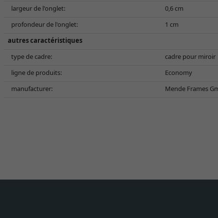
largeur de l'onglet:
0,6 cm
profondeur de l'onglet:
1 cm
autres caractéristiques
type de cadre:
cadre pour miroir
ligne de produits:
Economy
manufacturer:
Mende Frames Gmb