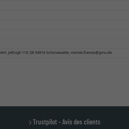
H, Jeßnigk 119, DE 04916 Schönewalde,
mende.frames@gmx.de
Trustpilot - Avis des clients