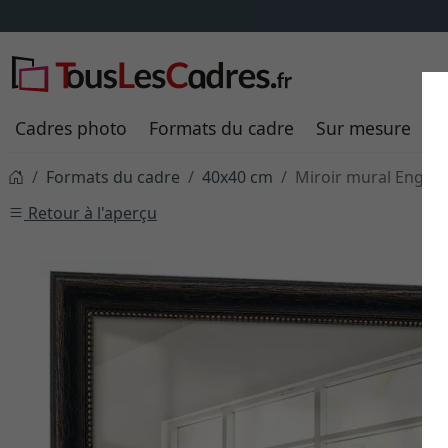
Cadres photo
Formats du cadre
Sur mesure
P
Formats du cadre
40x40 cm
Miroir mural Engsle
Retour à l'aperçu