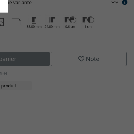
35,00 mm
24,00 mm
0,6 cm
1 cm
panier
Note
-S-H
 produit