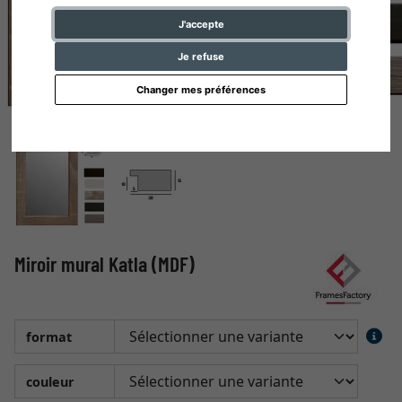
J'accepte
Je refuse
Changer mes préférences
Miroir mural Katla (MDF)
format
couleur