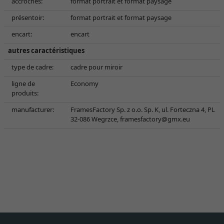
accroches:
format portrait et format paysage
présentoir:
format portrait et format paysage
encart:
encart
autres caractéristiques
type de cadre:
cadre pour miroir
ligne de
Economy
produits:
manufacturer:
FramesFactory Sp. z o.o. Sp. K, ul. Forteczna 4, PL
32-086 Wegrzce,
framesfactory@gmx.eu