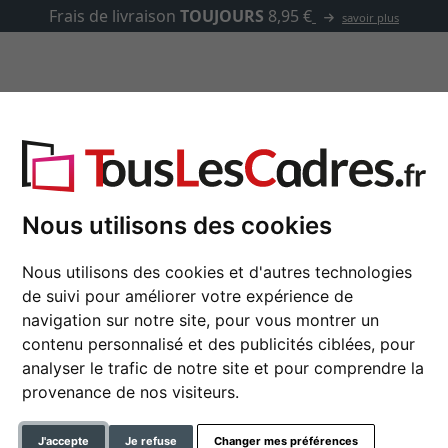
 de livraison
TOUJOURS
8,95 €
savoir plus
asse-partout
Marques
Accessoires
Nous utilisons des cookies
Miroir mural León su
Nous utilisons des cookies et d'autres technologies
de suivi pour améliorer votre expérience de
navigation sur notre site, pour vous montrer un
contenu personnalisé et des publicités ciblées, pour
couleur
analyser le trafic de notre site et pour comprendre la
provenance de nos visiteurs.
type de verre
J'accepte
Je refuse
Changer mes préférences