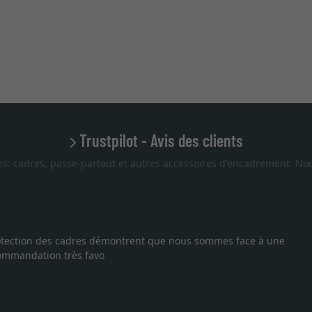
Trustpilot - Avis des clients
es: cadres, passe-partout et autres accessoires d'encadrement. Nou
Excellen
n des cadres démontrent que nous sommes face à une
Je rech
ion très favo
vous. E
27.05.2