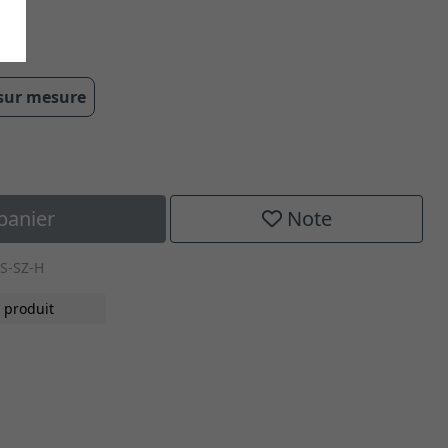
0 mm
 sur mesure
panier
Note
S-SZ-H
 produit