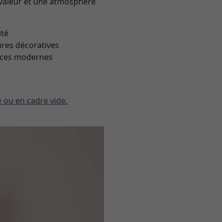
 valeur et une atmosphère
ité
ures décoratives
paces modernes
 ou en cadre vide.