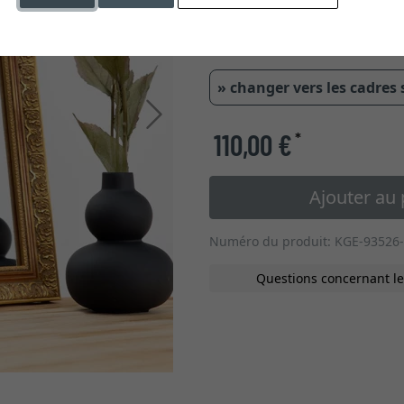
41,00 mm
23,0
» changer vers les cadres
Continuer
110,00 €
*
Ajouter au 
Numéro du produit: KGE-93526-
Questions concernant le