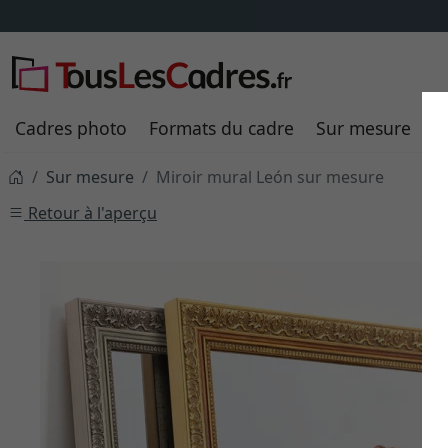
Frais
Cadres photo
Formats du cadre
Sur mesure
P
Sur mesure
Miroir mural León sur mesure
Retour à l'aperçu