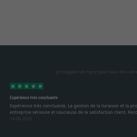
Le magasin en ligne pour tous les cadr
ience très concluante
ience très concluante. La gestion de la livraison et la protectio
prise sérieuse et soucieuse de la satisfaction client. Recommandat
6.2025