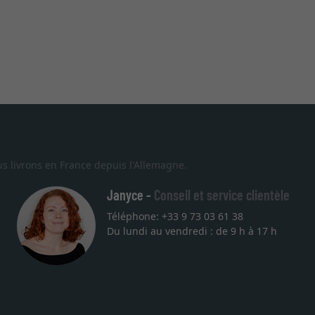
s livrons en France depuis l'Allemagne.
Janyce -
Conseil et service clientèle
Téléphone: +33 9 73 03 61 38
t
Du lundi au vendredi : de 9 h à 17 h
erchais un cadre sur mesure pour une lithographie, je suis tombée s
mballage professionnel, service et livraison dans les temps. J'esp
025