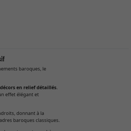
if
rnements baroques, le
écors en relief détaillés
.
un effet élégant et
droits, donnant à la
cadres baroques classiques.