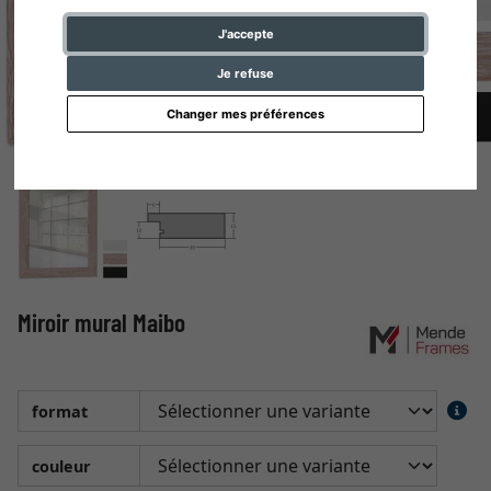
J'accepte
Je refuse
Changer mes préférences
Miroir mural Maibo
format
couleur