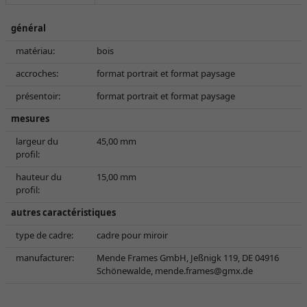
général
matériau:
bois
accroches:
format portrait et format paysage
présentoir:
format portrait et format paysage
mesures
largeur du
45,00 mm
profil:
hauteur du
15,00 mm
profil:
autres caractéristiques
type de cadre:
cadre pour miroir
manufacturer:
Mende Frames GmbH, Jeßnigk 119, DE 04916
Schönewalde,
mende.frames@gmx.de