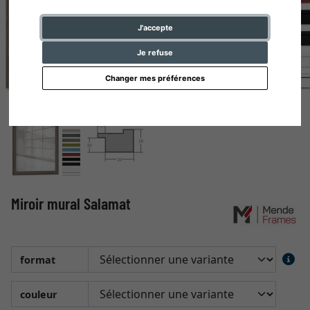
J'accepte
Je refuse
Changer mes préférences
Miroir mural Salamat
format
couleur