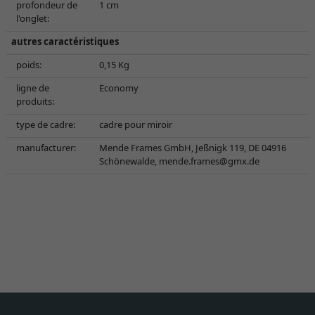
profondeur de
1 cm
l'onglet:
autres caractéristiques
poids:
0,15 Kg
ligne de
Economy
produits:
type de cadre:
cadre pour miroir
manufacturer:
Mende Frames GmbH, Jeßnigk 119, DE 04916
Schönewalde,
mende.frames@gmx.de