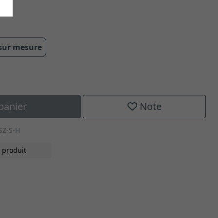
 sur mesure
panier
Note
SZ-S-H
 produit