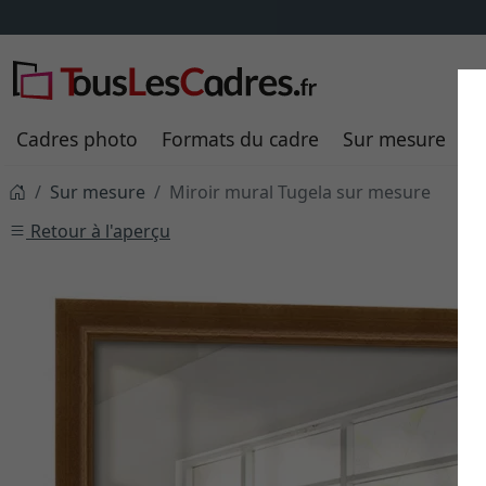
Cadres photo
Formats du cadre
Sur mesure
P
Sur mesure
Miroir mural Tugela sur mesure
Retour à l'aperçu