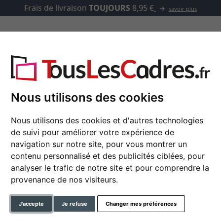
Frais de livraison
TOUJOURS
8,95 €
savoir plus
asse-partout
Marques
Accessoires
Nous utilisons des cookies
Nous utilisons des cookies et d'autres technologies
de suivi pour améliorer votre expérience de
Miroir mural Tugela 
navigation sur notre site, pour vous montrer un
contenu personnalisé et des publicités ciblées, pour
analyser le trafic de notre site et pour comprendre la
couleur
provenance de nos visiteurs.
type de verre
J'accepte
Je refuse
Changer mes préférences