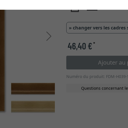
» changer vers les cadres
Continuer
46,40 €
*
Ajouter au 
Numéro du produit: FDM-H039-
Questions concernant le