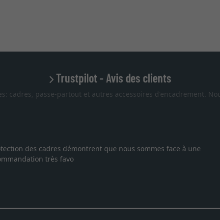
Trustpilot - Avis des clients
es: cadres, passe-partout et autres accessoires d'encadrement. Nou
 protection des cadres démontrent que nous sommes face à une
ecommandation très favo