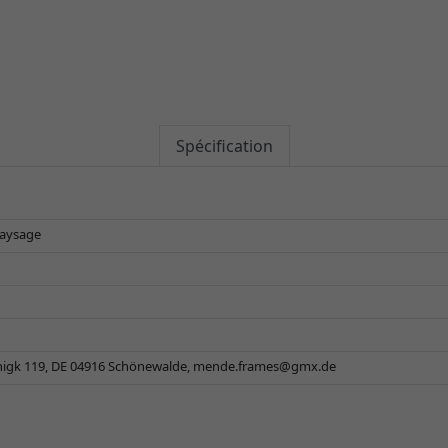
Spécification
paysage
gk 119, DE 04916 Schönewalde,
mende.frames@gmx.de