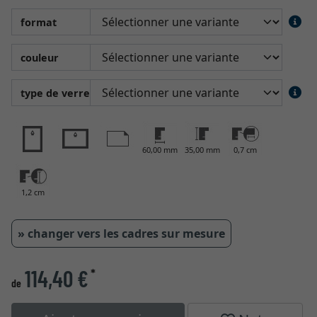
format
couleur
type de verre
60,00 mm
35,00 mm
0,7 cm
1,2 cm
» changer vers les cadres sur mesure
114,40 €
*
de