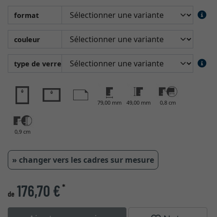
format
couleur
type de verre
79,00 mm
49,00 mm
0,8 cm
0,9 cm
» changer vers les cadres sur mesure
176,70 €
*
de