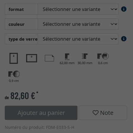
format
couleur
type de verre
62,00 mm
30,00 mm
0,6 cm
0,9 cm
82,60 €
*
de
Ajouter au panier
Note
Numéro du produit: FDM-E033-S-H