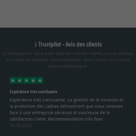
Trustpilot - Avis des clients
Le magasin en ligne pour tous les cadres: cadres, passe-partout
et autres accessoires d'encadrement. Nous livrons en France
depuis l'Allemagne.
Expérience très concluante
Expérience très concluante. La gestion de la livraison et
la protection des cadres démontrent que nous sommes
face à une entreprise sérieuse et soucieuse de la
satisfaction client. Recommandation très favo
14.06.2025