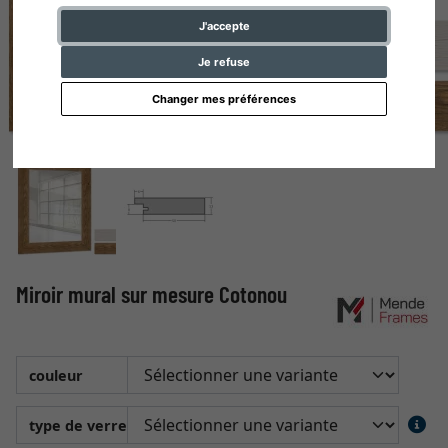
J'accepte
Je refuse
Changer mes préférences
Miroir mural sur mesure Cotonou
couleur
type de verre