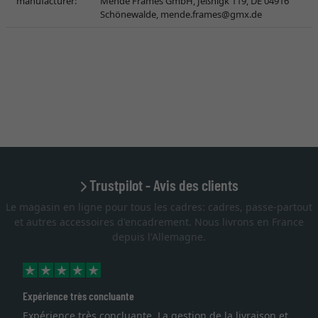
manufacturer:
Mende Frames GmbH, Jeßnigk 119, DE 04916
Schönewalde,
mende.frames@gmx.de
Trustpilot - Avis des clients
Le magasin en ligne pour tous les cadres: cadres, passe-partout
et autres accessoires d'encadrement. Nous livrons en France
depuis l'Allemagne.
Expérience très concluante
Expérience très concluante. La gestion de la livraison et