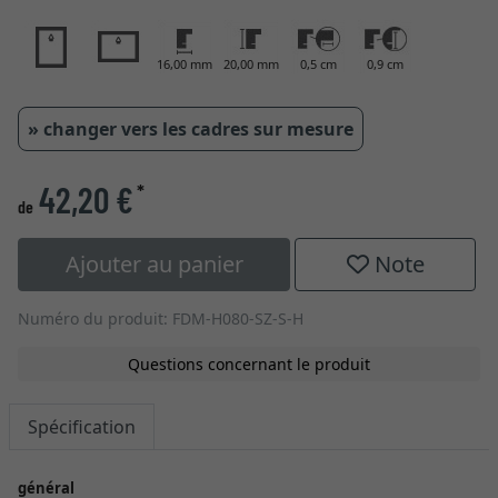
16,00 mm
20,00 mm
0,5 cm
0,9 cm
» changer vers les cadres sur mesure
42,20 €
*
de
Ajouter au panier
Note
Numéro du produit: FDM-H080-SZ-S-H
Questions concernant le produit
Spécification
général