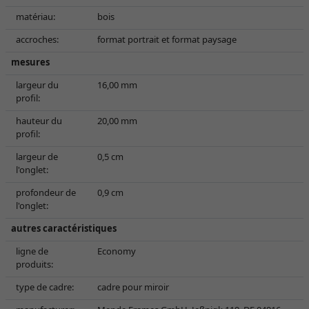
matériau:
bois
accroches:
format portrait et format paysage
mesures
largeur du
16,00 mm
profil:
hauteur du
20,00 mm
profil:
largeur de
0,5 cm
l'onglet:
profondeur de
0,9 cm
l'onglet:
autres caractéristiques
ligne de
Economy
produits:
type de cadre:
cadre pour miroir