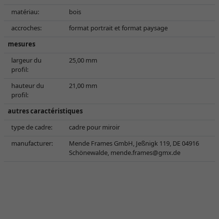
matériau:
bois
accroches:
format portrait et format paysage
mesures
largeur du
25,00 mm
profil:
hauteur du
21,00 mm
profil:
autres caractéristiques
type de cadre:
cadre pour miroir
manufacturer:
Mende Frames GmbH, Jeßnigk 119, DE 04916
Schönewalde,
mende.frames@gmx.de