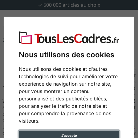
✓
500 000 articles au choix
Marques
Müller
Müller
Nous utilisons des cookies
Cadres de la marque Müller Bilderrahmen
Avec une capacité de production de plusieurs
Nous utilisons des cookies et d'autres
milliers de cadres par jour, Müller
technologies de suivi pour améliorer votre
Bilderrahmen est l'un des dix plus grands
expérience de navigation sur notre site,
fabricants de cadres en Allemagne. La
pour vous montrer un contenu
moyenne entreprise de Rhénanie-du-Nord-
personnalisé et des publicités ciblées,
Westphalie est spécialisée dans les cadres photo de qualité
pour analyser le trafic de notre site et
supérieure de différents formats et convainc particulièrement
pour comprendre la provenance de nos
dans le domaine des cadres pour passeports et affiches, ainsi
que par le vaste choix de couleurs pour les profils individuels.
visiteurs.
La flexibilité de cette entreprise traditionnelle se reflète
clairement dans sa philosophie d'entreprise : "Müller
J'accepte