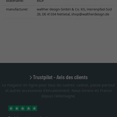
Materialrw:
MDF
manufacturer:
walther design GmbH & Co. KG, Herrenpfad-Süd
26, DE 41334 Nettetal,
shop@waltherdesign.de
Trustpilot - Avis des clients
Le magasin en ligne pour tous les cadres: cadres, passe-partout
et autres accessoires d'encadrement. Nous livrons en France
depuis l'Allemagne.