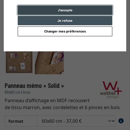
J'accepte
Je refuse
Changer mes préférences
Panneau mémo « Solid »
60x60 cm | brun
Panneau d’affichage en MDF recouvert
de tissu marron, avec cordelettes et 6 pinces en bois
format