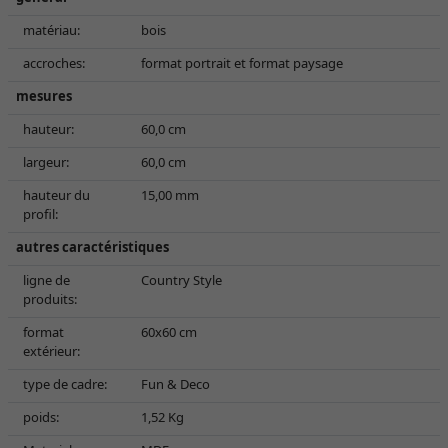
matériau:
bois
accroches:
format portrait et format paysage
mesures
hauteur:
60,0 cm
largeur:
60,0 cm
hauteur du
15,00 mm
profil:
autres caractéristiques
ligne de
Country Style
produits:
format
60x60 cm
extérieur:
type de cadre:
Fun & Deco
poids:
1,52 Kg