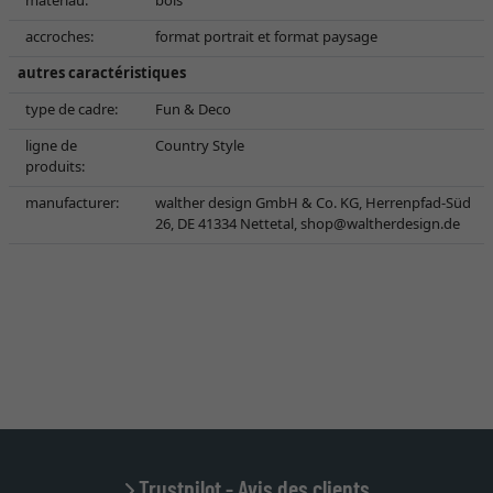
matériau:
bois
accroches:
format portrait et format paysage
autres caractéristiques
type de cadre:
Fun & Deco
ligne de
Country Style
produits:
manufacturer:
walther design GmbH & Co. KG, Herrenpfad-Süd
26, DE 41334 Nettetal,
shop@waltherdesign.de
Trustpilot - Avis des clients