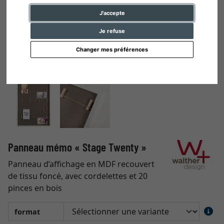
J'accepte
Je refuse
Changer mes préférences
Panneau mémo « Stage Twenty »
Panneau d’affichage en MDF recouvert
de tissu foncé, avec cordelettes et 20
pinces en bois
format