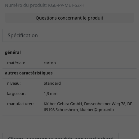
Numéro du produit: KGE-PP-MET-SZ-H
Questions concernant le produit
Spécification
général
matériau:
carton
autres caractéristiques
niveau:
Standard
largeseur:
1,3 mm
manufacturer:
Klüber-Gebira GmbH, Dossenheimer Weg 78, DE
69198 Schriesheim,
klueber@gmx.info