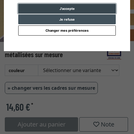
J'accepte
Je refuse
Changer mes préférences
Passe-partout 1,3 mm – couleurs
métallisées sur mesure
couleur
» changer vers les cadres sur mesure
14,60 €
*
Ajouter au panier
Note