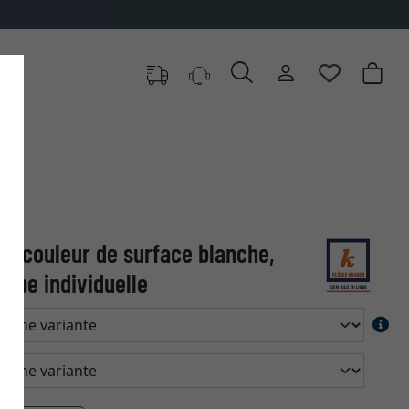
 – couleur de surface blanche,
upe individuelle