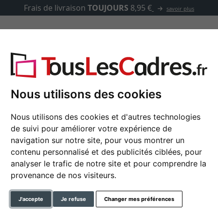
Frais de livraison
TOUJOURS
8,95 €
savoir plus
asse-partout
Marques
Accessoires
urface blanche, cœur coloré – avec coupe individuelle
Nous utilisons des cookies
Nous utilisons des cookies et d'autres technologies
de suivi pour améliorer votre expérience de
Passe-partout 1,5 mm
navigation sur notre site, pour vous montrer un
cœur coloré – avec co
contenu personnalisé et des publicités ciblées, pour
analyser le trafic de notre site et pour comprendre la
format
provenance de nos visiteurs.
couleur
J'accepte
Je refuse
Changer mes préférences