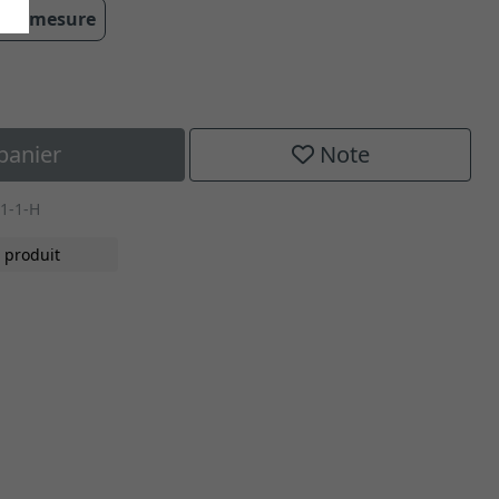
 sur mesure
panier
Note
1-1-H
 produit