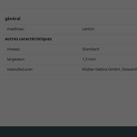
général
matériau:
carton
autres caractéristiques
niveau:
Standard
largeseur:
1,5 mm
manufacturer:
Klüber-Gebira GmbH, Dossenh