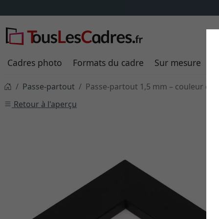
Cadres photo
Formats du cadre
Sur mesure
P
Passe-partout
Passe-partout 1,5 mm – couleur de s
Retour à l'aperçu