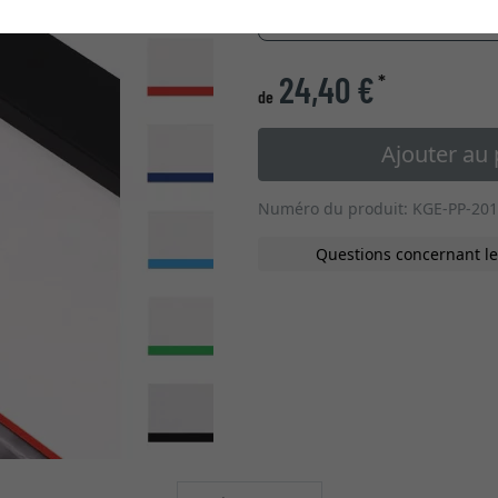
» changer vers les cadres
24,40 €
*
de
Ajouter au 
Numéro du produit: KGE-PP-201
Questions concernant le