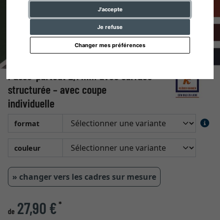
J'accepte
Je refuse
Changer mes préférences
Passe-partout 2,1 mm avec surface
structurée – avec coupe
individuelle
format
couleur
» changer vers les cadres sur mesure
27,90 €
*
de